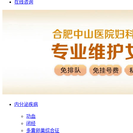
在线咨询
内分泌疾病
功血
闭经
多囊卵巢综合征