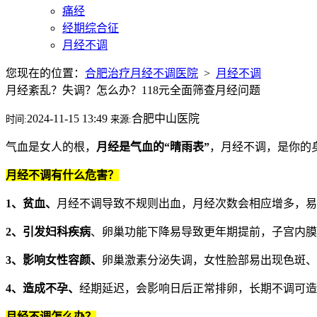
痛经
经期综合征
月经不调
您现在的位置：
合肥治疗月经不调医院
>
月经不调
月经紊乱？失调？怎么办？118元全面筛查月经问题
2024-11-15 13:49
合肥中山医院
时间:
来源:
气血是女人的根，
月经是气血的“晴雨表”
，月经不调，是你的
月经不调有什么危害？
1、贫血、
月经不调导致不规则出血，月经次数会相应增多，易
2、引发妇科疾病
、卵巢功能下降易导致更年期提前，子宫内
3、影响女性容颜、
卵巢激素分泌失调，女性脸部易出现色斑
4、造成不孕、
经期延迟，会影响日后正常排卵，长期不调可
月经不调怎么办？