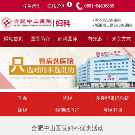
网站首页
医院简介
妇科医师
内分泌
来院方式
功血
闭经
多囊卵巢综合征
痛经
经期综合征
月经不调
合肥中山医院妇科优惠活动