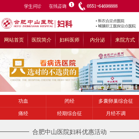
网站首页
医院简介
妇科医师
内分泌
来院方式
功血
闭经
多囊卵巢综合征
痛经
经期综合征
月经不调
合肥中山医院妇科优惠活动